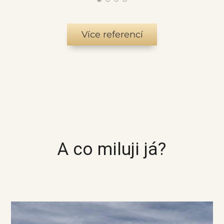
Více referencí
A co miluji já?