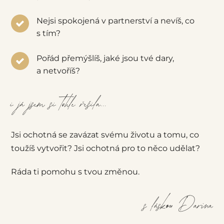
Nejsi spokojená v partnerství a nevíš, co
s tím?
Pořád přemýšlíš, jaké jsou tvé dary,
a netvoříš?
i já jsem si tohle řešila...
Jsi ochotná se zavázat svému životu a tomu, co
toužíš vytvořit? Jsi ochotná pro to něco udělat?
Ráda ti pomohu s tvou změnou.
s láskou Darina