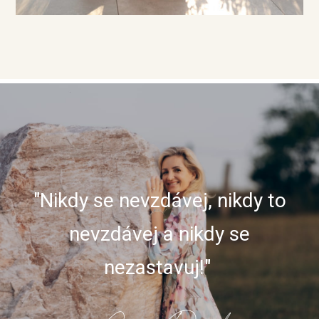
"Nikdy se nevzdávej, nikdy to
nevzdávej a nikdy se
nezastavuj!"