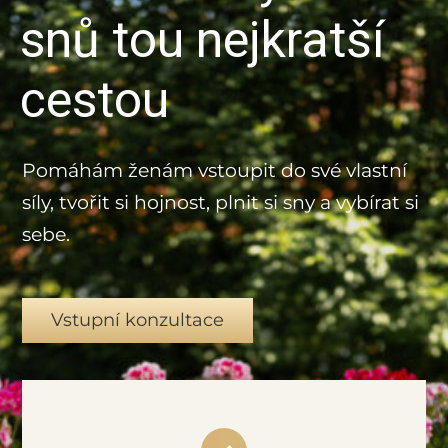
snů tou nejkratší
cestou
Pomáhám ženám vstoupit do své vlastní
síly, tvořit si hojnost, plnit si sny a vybírat si
sebe.
Vstupní konzultace