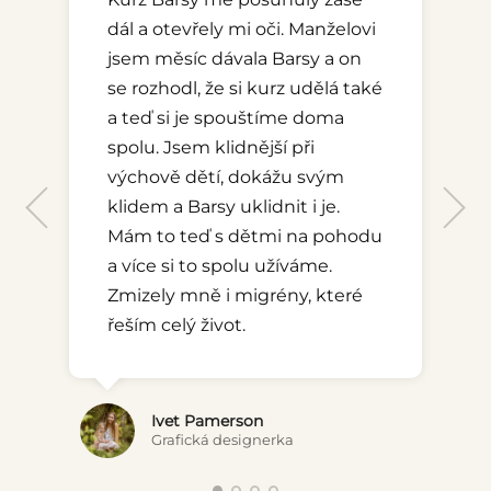
dál a otevřely mi oči. Manželovi
jsem měsíc dávala Barsy a on
se rozhodl, že si kurz udělá také
a teď si je spouštíme doma
spolu. Jsem klidnější při
výchově dětí, dokážu svým
klidem a Barsy uklidnit i je.
Mám to teď s dětmi na pohodu
a více si to spolu užíváme.
Zmizely mně i migrény, které
Monika Maderová
řeším celý život.
Denisa Sasínová
Lektorka jógy, masérka
Masérka a terapeutka
Lenka Tichopádová
Zdravotní sestra
Ivet Pamerson
Grafická designerka