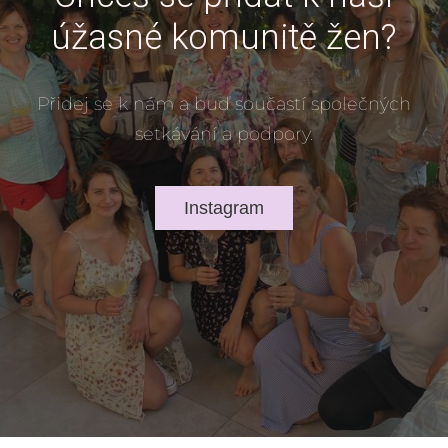
úžasné komunitě žen?
Přidej se k nám a buď součastí společných
setkávání a podpory.
Instagram