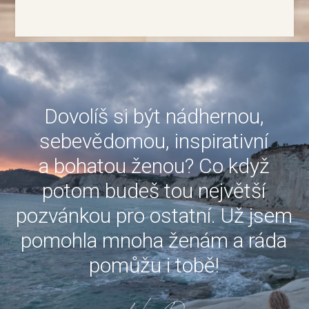
Dovolíš si být nádhernou,
sebevědomou, inspirativní
a bohatou ženou? Co když
potom budeš tou největší
pozvánkou pro ostatní. Už jsem
pomohla mnoha ženám a ráda
pomůžu i tobě!