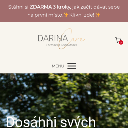
Stáhni si
ZDARMA 3 kroky,
jak začít dávat sebe
na první místo.
Klikni zde!
0
MENU
Dosáhni svých