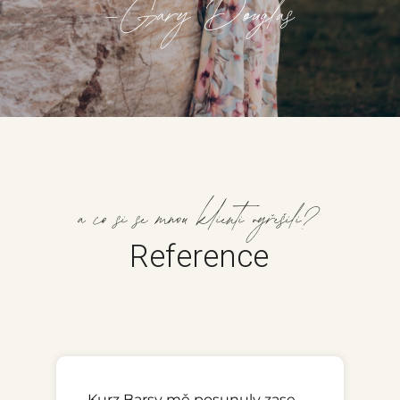
-Gary Douglas
a co si se mnou klienti vyřešili?
Reference
Kurz Barsy mě posunuly zase