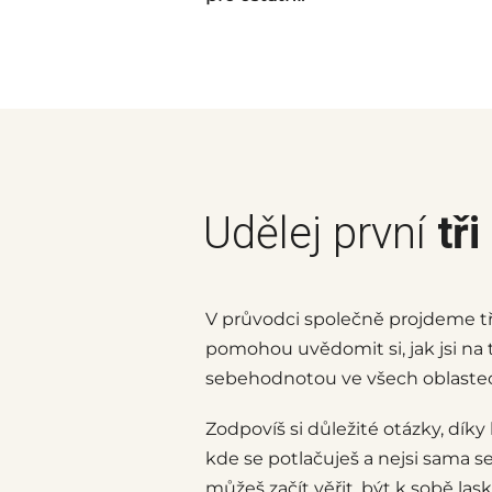
Udělej první
tři
V průvodci společně projdeme tři 
pomohou uvědomit si, jak jsi na
sebehodnotou ve všech oblastec
Zodpovíš si důležité otázky, dík
kde se potlačuješ a nejsi sama s
můžeš začít věřit, být k sobě las