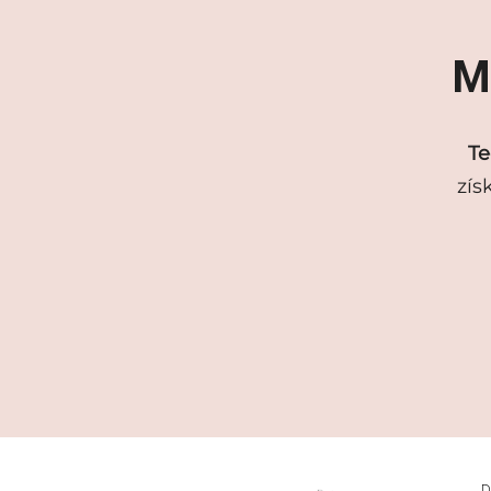
Mi
Te
zís