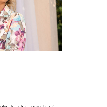
lynuly – jakmile jsem to začala