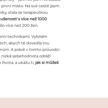
 první místo. Na své cestě jsem
iky, stala se terapeutkou
zkušeností s více než 1000
šlo více než 200 žen.
emi technikami. Vybírám
šech, abych tě dovedla tou
snům. A právě v tomto průvodci
e nízká sebehodnota odráží
života, a ukážu ti,
jak si můžeš