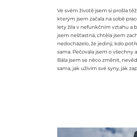
Ve svém životě jsem si prošla tě
kterým jsem začala na sobě pra
lety žila v nefunkčním vztahu a b
jsem nešťastná, chtěla jsem zac
nedocházelo, že jediný, kdo potře
sama. Pečovala jsem o všechny a
Bála jsem se něco změnit, nevědě
sama, jak uživím své syny, jak za