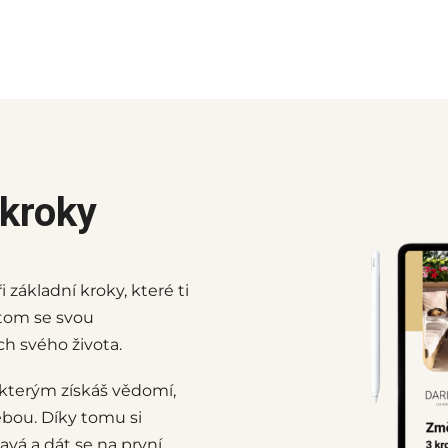
 kroky
základní kroky, které ti
 tom se svou
h svého života.
y kterým získáš vědomí,
ebou. Díky tomu si
kavá a dát se na první