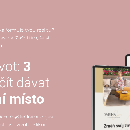
ka formuje tvou realitu?
astná. Začni tím, že si
a
:
vot:
3
ačít dávat
í místo
svými myšlenkami
, objev
blastí života. Klikni