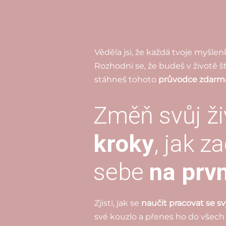
Věděla jsi, že každá tvoje myšlen
Rozhodni se, že budeš v životě šť
stáhneš tohoto
průvodce zdarm
Změň svůj ži
kroky
, jak z
sebe
na prvn
Zjisti, jak se
naučit pracovat se 
své kouzlo a přenes ho do všech o