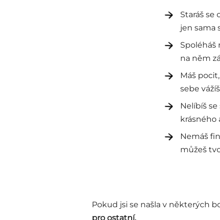
Staráš se 
jen sama 
Spoléháš n
na něm zá
Máš pocit,
sebe vážíš
Nelíbíš se
krásného 
Nemáš fina
můžeš tvo
Pokud jsi se našla v některých b
pro ostatní.