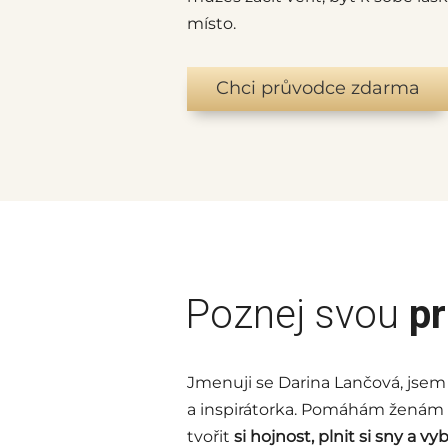
místo.
Chci průvodce zdarma
Poznej svou
p
Jmenuji se Darina Lančová, jsem
a inspirátorka. Pomáhám ženám vs
tvořit
si hojnost, plnit si sny a vy