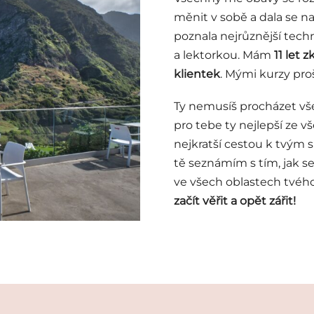
měnit v sobě a dala se na
poznala nejrůznější techn
a lektorkou. Mám
11 let 
klientek
. Mými kurzy pro
Ty nemusíš procházet vš
pro tebe ty nejlepší ze v
nejkratší cestou k tvým 
tě seznámím s tím, jak s
ve všech oblastech tvého 
začít věřit a opět zářit!