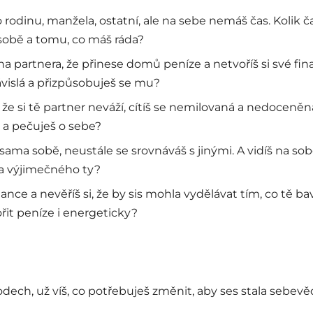
o rodinu, manžela, ostatní, ale na sebe nemáš čas. Kolik 
sobě a tomu, co máš ráda?
a partnera, že přinese domů peníze a netvoříš si své fin
vislá a přizpůsobuješ se mu?
 že si tě partner neváží, cítíš se nemilovaná a nedoceněná
 a pečuješ o sebe?
 sama sobě, neustále se srovnáváš s jinými. A vidíš na so
a výjimečného ty?
nce a nevěříš si, že by sis mohla vydělávat tím, co tě baví.
řit peníze i energeticky?
odech, už víš, co potřebuješ změnit, aby ses stala sebe