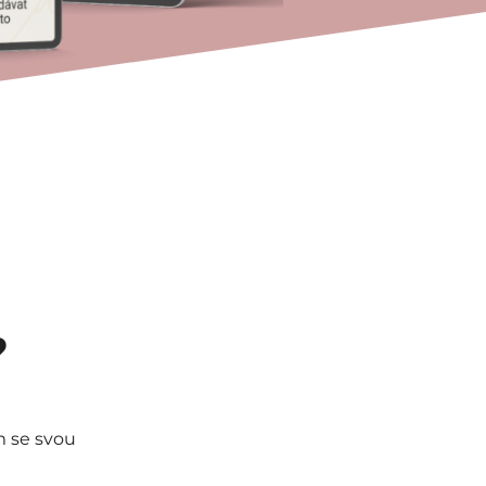
?
om se svou