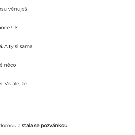
času věnuješ
ance? Jsi
. A ty si sama
bě něco
 Víš ale, že
vědomou a
stala se pozvánkou