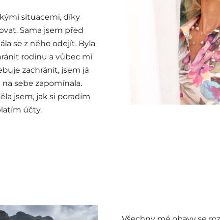
žkými situacemi, díky
covat. Sama jsem před
ála se z něho odejít. Byla
hránit rodinu a vůbec mi
buje zachránit, jsem já
 na sebe zapomínala.
la jsem, jak si poradím
platím účty.
Všechny mé obavy se rozp