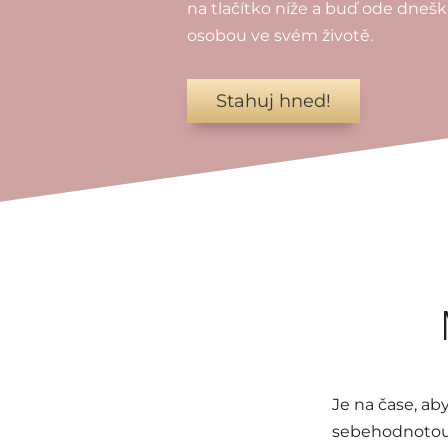
na tlačítko níže a buď ode dneška
osobou ve svém životě.
Stahuj hned!
Je na čase, aby
sebehodnotou 