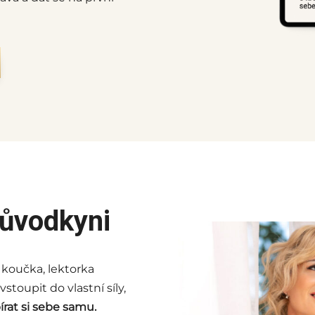
růvodkyni
 koučka, lektorka
toupit do vlastní síly,
bírat si sebe samu.