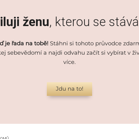
luji ženu
, kterou se stáv
ď je řada na tobě!
Stáhni si tohoto průvodce zdar
kej sebevědomí a najdi odvahu začít si vybírat v ži
více.
Jdu na to!
DOMŮ