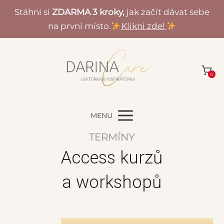
Stáhni si
ZDARMA 3 kroky,
jak začít dávat sebe
na první místo.
Klikni zde!
0
MENU
TERMÍNY
Access kurzů
a workshopů