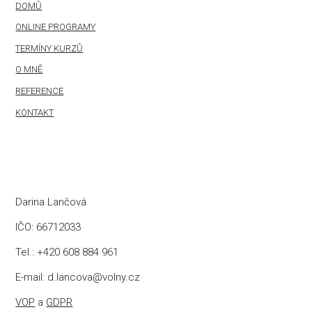
DOMŮ
ONLINE PROGRAMY
TERMÍNY KURZŮ
O MNĚ
REFERENCE
KONTAKT
Darina Lančová
IČO: 66712033
Tel.: +420 608 884 961
E-mail: d.lancova@volny.cz
VOP
a
GDPR