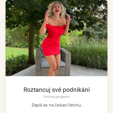
Roztancuj své podnikání
Online program
Zapiš se na čekací listinu.