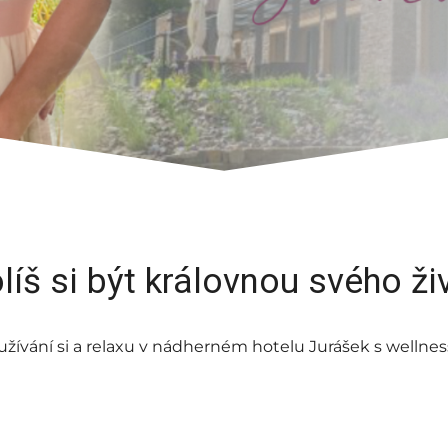
líš si být královnou svého ži
užívání si a relaxu v nádherném hotelu Jurášek s wellne