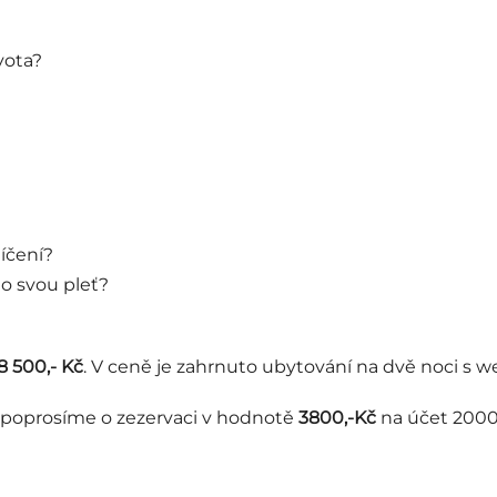
vota?
líčení?
o svou pleť?
8 500,- Kč
. V ceně je zahrnuto ubytování na dvě noci s w
 poprosíme o zezervaci v hodnotě
3800,-Kč
na účet 2000