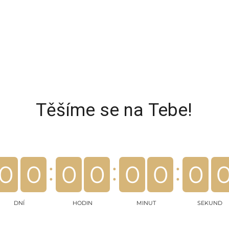
Těšíme se na Tebe!
0
0
0
0
0
0
0
DNÍ
HODIN
MINUT
SEKUND