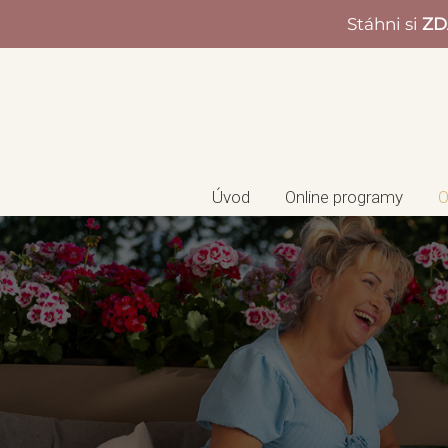
Stáhni si
ZD
Úvod
Online programy
O