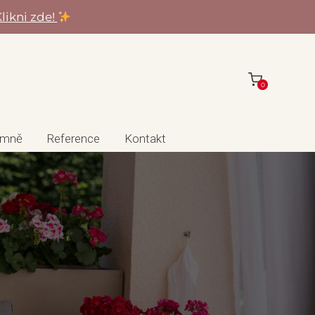
likni zde!
0
 mně
Reference
Kontakt