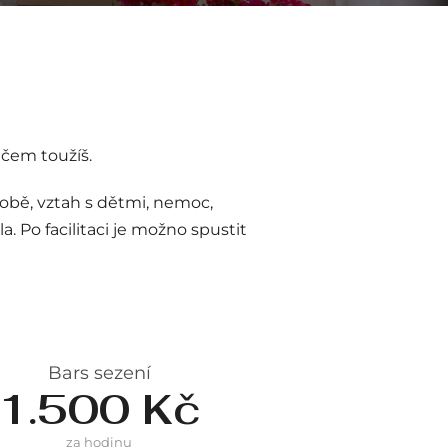
 čem toužíš.
sobě, vztah s dětmi, nemoc,
. Po facilitaci je možno spustit
Bars sezení
1.500 Kč
za hodinu