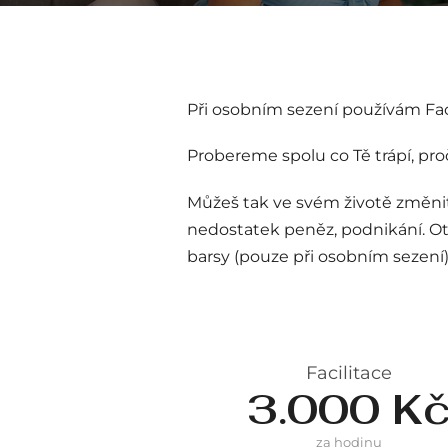
Při osobním sezení používám Faci
Probereme spolu co Tě trápí, pro
Můžeš tak ve svém životě změnit 
nedostatek peněz, podnikání. Otev
barsy (pouze při osobním sezení
Facilitace
3.000 K
za hodinu