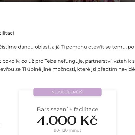
litaci
čistíme danou oblast, a já Ti pomohu otevřít se tomu, po
cokoliv, co už pro Tebe nefunguje, partnerství, vztah k 
řou se Ti úplně jiné možnosti, které jsi předtím neviděla
)
NEJOBLÍBENĚJŠÍ
Bars sezení + facilitace
4.000 Kč
č
90- 120 minut