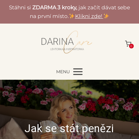
Stáhni si
ZDARMA 3 kroky,
jak začít dávat sebe
na první místo.
Klikni zde!
0
MENU
Jak se stát penězi